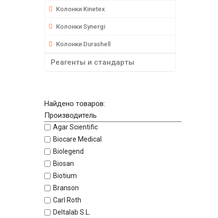
Колонки Kinetex
Колонки Synergi
Колонки Durashell
Реагенты и стандарты
Найдено товаров:
Производитель
Agar Scientific
Biocare Medical
Biolegend
Biosan
Biotium
Branson
Carl Roth
Deltalab S.L.