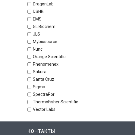
DragonLab
DSHB
EMS
GL Biochem
JLS
Mybiosource
Nunc
Orange Scientific
Phenomenex
Sakura
Santa Cruz
Sigma
SpectraPor
ThermoFisher Scientific
Vector Labs
КОНТАКТЫ