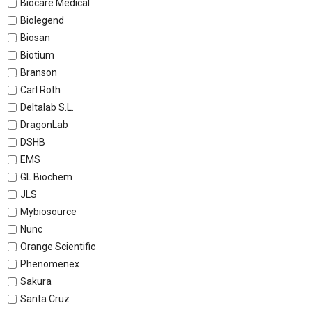
Biocare Medical
Biolegend
Biosan
Biotium
Branson
Carl Roth
Deltalab S.L.
DragonLab
DSHB
EMS
GL Biochem
JLS
Mybiosource
Nunc
Orange Scientific
Phenomenex
Sakura
Santa Cruz