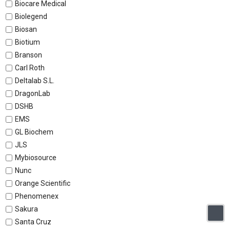
Biocare Medical
Biolegend
Biosan
Biotium
Branson
Carl Roth
Deltalab S.L.
DragonLab
DSHB
EMS
GL Biochem
JLS
Mybiosource
Nunc
Orange Scientific
Phenomenex
Sakura
Santa Cruz