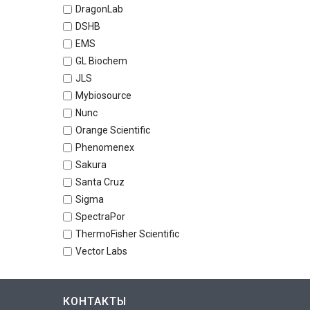
DragonLab
DSHB
EMS
GL Biochem
JLS
Mybiosource
Nunc
Orange Scientific
Phenomenex
Sakura
Santa Cruz
Sigma
SpectraPor
ThermoFisher Scientific
Vector Labs
КОНТАКТЫ