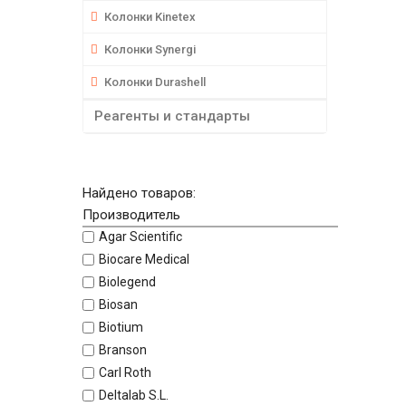
Колонки Kinetex
Колонки Synergi
Колонки Durashell
Реагенты и стандарты
Найдено товаров:
Производитель
Agar Scientific
Biocare Medical
Biolegend
Biosan
Biotium
Branson
Carl Roth
Deltalab S.L.