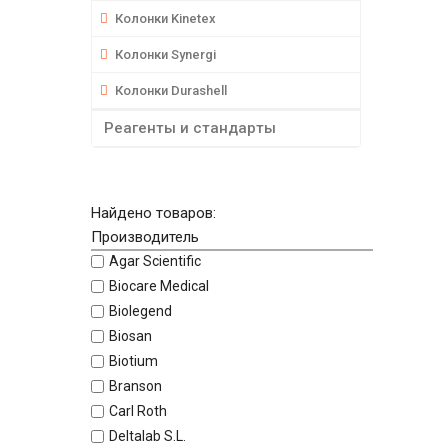
Колонки Kinetex
Колонки Synergi
Колонки Durashell
Реагенты и стандарты
Найдено товаров:
Производитель
Agar Scientific
Biocare Medical
Biolegend
Biosan
Biotium
Branson
Carl Roth
Deltalab S.L.