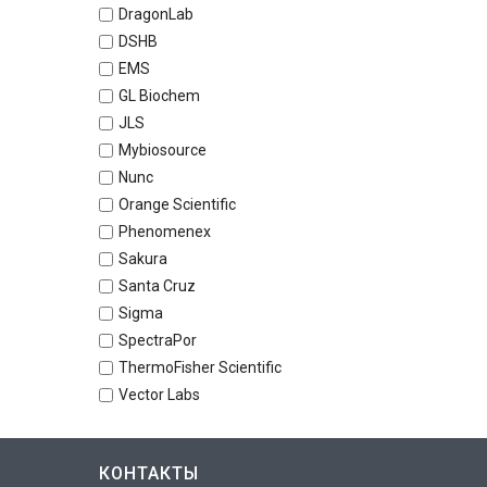
DragonLab
DSHB
EMS
GL Biochem
JLS
Mybiosource
Nunc
Orange Scientific
Phenomenex
Sakura
Santa Cruz
Sigma
SpectraPor
ThermoFisher Scientific
Vector Labs
КОНТАКТЫ