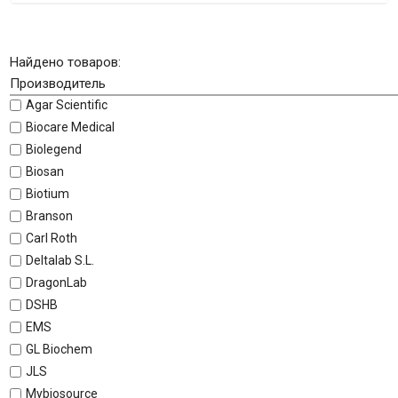
Найдено товаров:
Производитель
Agar Scientific
Biocare Medical
Biolegend
Biosan
Biotium
Branson
Carl Roth
Deltalab S.L.
DragonLab
DSHB
EMS
GL Biochem
JLS
Mybiosource