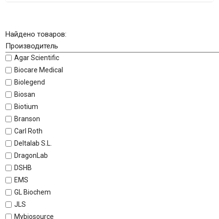
Найдено товаров:
Производитель
Agar Scientific
Biocare Medical
Biolegend
Biosan
Biotium
Branson
Carl Roth
Deltalab S.L.
DragonLab
DSHB
EMS
GL Biochem
JLS
Mybiosource