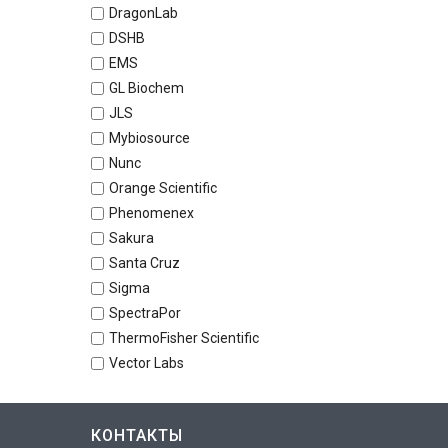
DragonLab
DSHB
EMS
GL Biochem
JLS
Mybiosource
Nunc
Orange Scientific
Phenomenex
Sakura
Santa Cruz
Sigma
SpectraPor
ThermoFisher Scientific
Vector Labs
КОНТАКТЫ