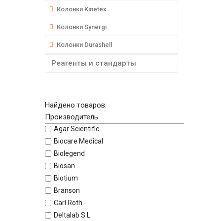
Колонки Kinetex
Колонки Synergi
Колонки Durashell
Реагенты и стандарты
Найдено товаров:
Производитель
Agar Scientific
Biocare Medical
Biolegend
Biosan
Biotium
Branson
Carl Roth
Deltalab S.L.