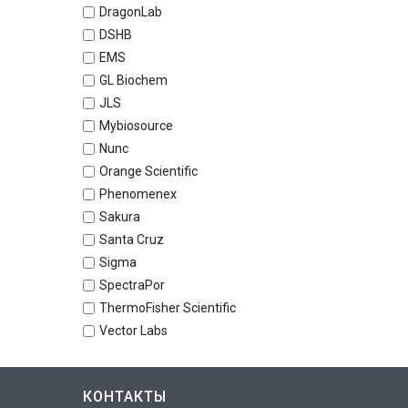
DragonLab
DSHB
EMS
GL Biochem
JLS
Mybiosource
Nunc
Orange Scientific
Phenomenex
Sakura
Santa Cruz
Sigma
SpectraPor
ThermoFisher Scientific
Vector Labs
КОНТАКТЫ