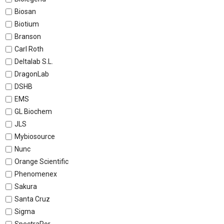
Biosan
Biotium
Branson
Carl Roth
Deltalab S.L.
DragonLab
DSHB
EMS
GL Biochem
JLS
Mybiosource
Nunc
Orange Scientific
Phenomenex
Sakura
Santa Cruz
Sigma
SpectraPor