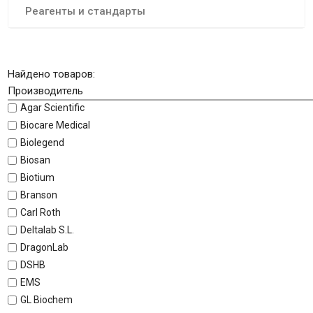
Реагенты и стандарты
Найдено товаров:
Производитель
Agar Scientific
Biocare Medical
Biolegend
Biosan
Biotium
Branson
Carl Roth
Deltalab S.L.
DragonLab
DSHB
EMS
GL Biochem