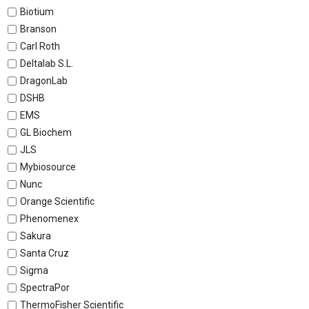
Biotium
Branson
Carl Roth
Deltalab S.L.
DragonLab
DSHB
EMS
GL Biochem
JLS
Mybiosource
Nunc
Orange Scientific
Phenomenex
Sakura
Santa Cruz
Sigma
SpectraPor
ThermoFisher Scientific