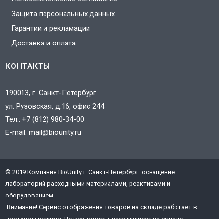
Защита персональных данных
Гарантии и рекламации
Доставка и оплата
КОНТАКТЫ
190013, г. Санкт-Петербург
ул. Рузовская, д.16, офис 244
Тел.:
+7 (812) 980-34-00
E-mail:
mail@biounity.ru
© 2019 Компания BioUnity г. Санкт-Петербург: оснащение
J
лабораторий расходными материалами, реактивами и
3
оборудованием
T
Внимание! Сервис отображения товаров на складе работает в
тестовом режиме. Не все товары, находящиеся на складе,