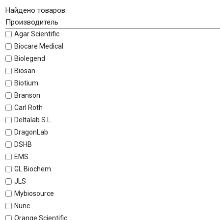
Найдено товаров:
Производитель
Agar Scientific
Biocare Medical
Biolegend
Biosan
Biotium
Branson
Carl Roth
Deltalab S.L.
DragonLab
DSHB
EMS
GL Biochem
JLS
Mybiosource
Nunc
Orange Scientific