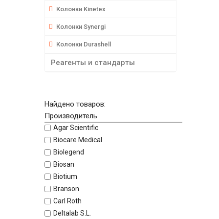
Колонки Kinetex
Колонки Synergi
Колонки Durashell
Реагенты и стандарты
Найдено товаров:
Производитель
Agar Scientific
Biocare Medical
Biolegend
Biosan
Biotium
Branson
Carl Roth
Deltalab S.L.