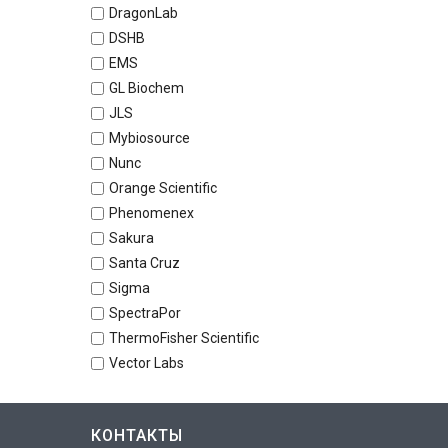
DragonLab
DSHB
EMS
GL Biochem
JLS
Mybiosource
Nunc
Orange Scientific
Phenomenex
Sakura
Santa Cruz
Sigma
SpectraPor
ThermoFisher Scientific
Vector Labs
КОНТАКТЫ