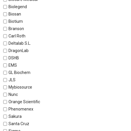
Biolegend
Biosan
Biotium
Branson
Carl Roth
Deltalab S.L.
DragonLab
DSHB
EMS
GL Biochem
JLS
Mybiosource
Nunc
Orange Scientific
Phenomenex
Sakura
Santa Cruz
Sigma