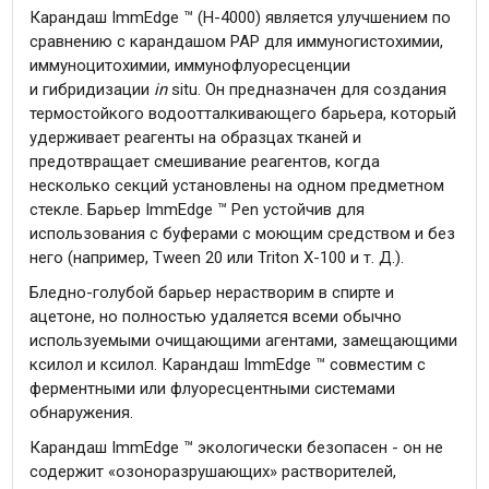
Карандаш ImmEdge ™ (H-4000) является улучшением по
сравнению с карандашом PAP для иммуногистохимии,
иммуноцитохимии, иммунофлуоресценции
и гибридизации
in
situ. Он предназначен для создания
термостойкого водоотталкивающего барьера, который
удерживает реагенты на образцах тканей и
предотвращает смешивание реагентов, когда
несколько секций установлены на одном предметном
стекле. Барьер ImmEdge ™ Pen устойчив для
использования с буферами с моющим средством и без
него (например, Tween 20 или Triton X-100 и т. Д.).
Бледно-голубой барьер нерастворим в спирте и
ацетоне, но полностью удаляется всеми обычно
используемыми очищающими агентами, замещающими
ксилол и ксилол. Карандаш ImmEdge ™ совместим с
ферментными или флуоресцентными системами
обнаружения.
Карандаш ImmEdge ™ экологически безопасен - он ​​не
содержит «озоноразрушающих» растворителей,