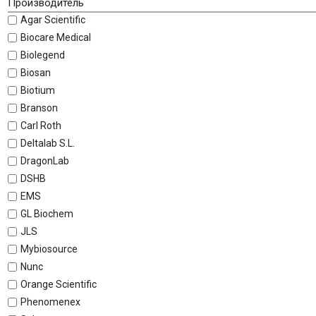
Производитель
Agar Scientific
Biocare Medical
Biolegend
Biosan
Biotium
Branson
Carl Roth
Deltalab S.L.
DragonLab
DSHB
EMS
GL Biochem
JLS
Mybiosource
Nunc
Orange Scientific
Phenomenex