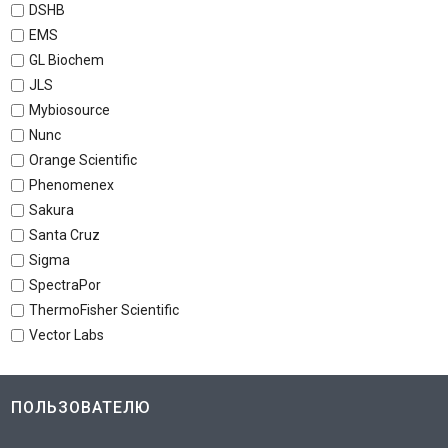
DSHB
EMS
GL Biochem
JLS
Mybiosource
Nunc
Orange Scientific
Phenomenex
Sakura
Santa Cruz
Sigma
SpectraPor
ThermoFisher Scientific
Vector Labs
ПОЛЬЗОВАТЕЛЮ