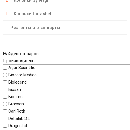
Колонки Synergi
Колонки Durashell
Реагенты и стандарты
Найдено товаров:
Производитель
Agar Scientific
Biocare Medical
Biolegend
Biosan
Biotium
Branson
Carl Roth
Deltalab S.L.
DragonLab