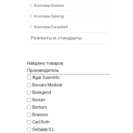
Колонки Kinetex
Колонки Synergi
Колонки Durashell
Реагенты и стандарты
Найдено товаров:
Производитель
Agar Scientific
Biocare Medical
Biolegend
Biosan
Biotium
Branson
Carl Roth
Deltalab S.L.