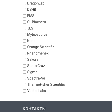
DragonLab
DSHB
EMS
GL Biochem
JLS
Mybiosource
Nunc
Orange Scientific
Phenomenex
Sakura
Santa Cruz
Sigma
SpectraPor
ThermoFisher Scientific
Vector Labs
КОНТАКТЫ