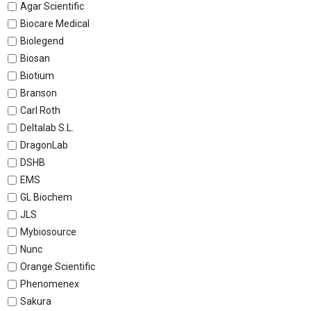
Agar Scientific
Biocare Medical
Biolegend
Biosan
Biotium
Branson
Carl Roth
Deltalab S.L.
DragonLab
DSHB
EMS
GL Biochem
JLS
Mybiosource
Nunc
Orange Scientific
Phenomenex
Sakura