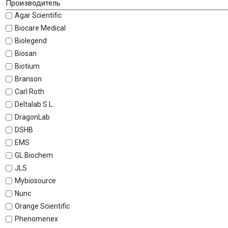
Производитель
Agar Scientific
Biocare Medical
Biolegend
Biosan
Biotium
Branson
Carl Roth
Deltalab S.L.
DragonLab
DSHB
EMS
GL Biochem
JLS
Mybiosource
Nunc
Orange Scientific
Phenomenex