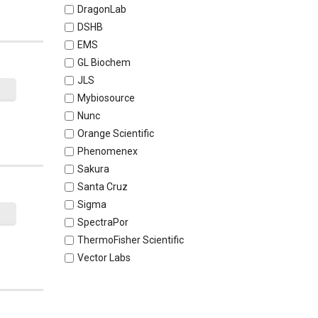
DragonLab
DSHB
EMS
GL Biochem
JLS
Mybiosource
Nunc
Orange Scientific
Phenomenex
Sakura
Santa Cruz
Sigma
SpectraPor
ThermoFisher Scientific
Vector Labs