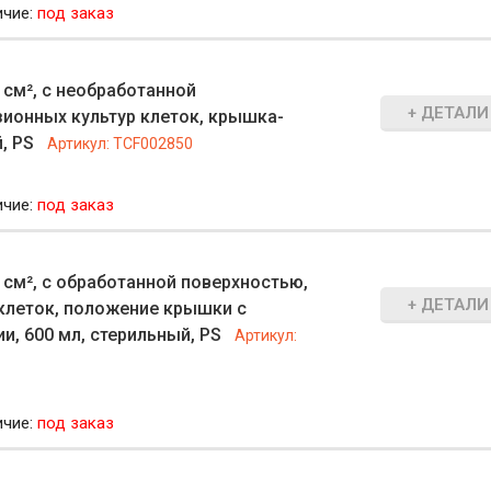
ичие:
под заказ
 см², с необработанной
+ ДЕТАЛИ
зионных культур клеток, крышка-
, PS
Артикул:
TCF002850
ичие:
под заказ
 см², с обработанной поверхностью,
+ ДЕТАЛИ
клеток, положение крышки с
и, 600 мл, стерильный, PS
Артикул:
ичие:
под заказ