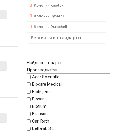
Колонки Kinetex
Колонки Synergi
Колонки Durashell
Реагенты и стандарты
Найдено товаров:
Производитель
Agar Scientific
Biocare Medical
Biolegend
Biosan
Biotium
Branson
Carl Roth
Deltalab S.L.