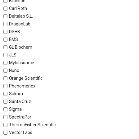
Branson
Carl Roth
Deltalab S.L.
DragonLab
DSHB
EMS
GL Biochem
JLS
Mybiosource
Nunc
Orange Scientific
Phenomenex
Sakura
Santa Cruz
Sigma
SpectraPor
ThermoFisher Scientific
Vector Labs