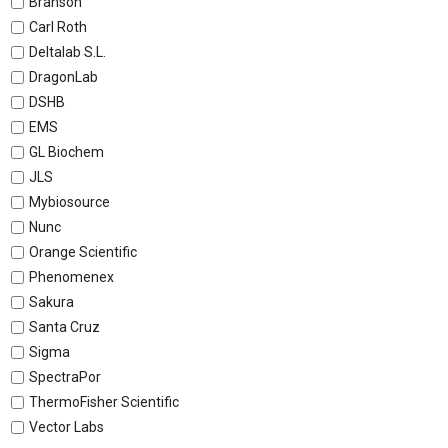
Branson
Carl Roth
Deltalab S.L.
DragonLab
DSHB
EMS
GL Biochem
JLS
Mybiosource
Nunc
Orange Scientific
Phenomenex
Sakura
Santa Cruz
Sigma
SpectraPor
ThermoFisher Scientific
Vector Labs