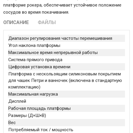
платформе рокера, обеспечивает устойчивое положение
сосудов во время покачивания.
ОПИСАНИЕ
ФАЙЛЫ
Диапазон регулирования частоты перемешивания
1–
Угол наклона платформы
7°
Максимальное время непрерывной работы
16
Система прямого привода
+
Цифровая установка времени
1 
Платформа с нескользящим силиконовым покрытием
для чашек Петри и ванночек (включена в стандартную
+
комплектацию)
Максимальная нагрузка
1 
Дисплей
св
Рабочая площадь платформы
21
Размеры (Д×Ш×В)
22
Вес
2,1
Потребляемый ток / мощность
12