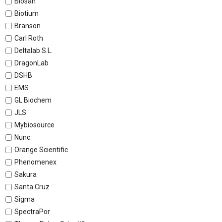
Biosan
Biotium
Branson
Carl Roth
Deltalab S.L.
DragonLab
DSHB
EMS
GL Biochem
JLS
Mybiosource
Nunc
Orange Scientific
Phenomenex
Sakura
Santa Cruz
Sigma
SpectraPor