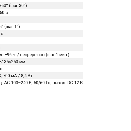
360° (шаг 30°)
50 с
5° (шаг 1°)
 с
л
ин.–96 ч. / непрерывно (шаг 1 мин.)
×135×250 мм
кг
В, 700 мА / 8,4 Вт
д. AC 100–240 В, 50/60 Гц; выход. DC 12 В