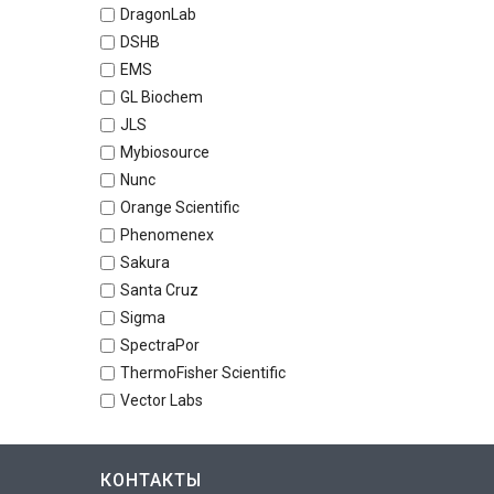
DragonLab
DSHB
EMS
GL Biochem
JLS
Mybiosource
Nunc
Orange Scientific
Phenomenex
Sakura
Santa Cruz
Sigma
SpectraPor
ThermoFisher Scientific
Vector Labs
КОНТАКТЫ