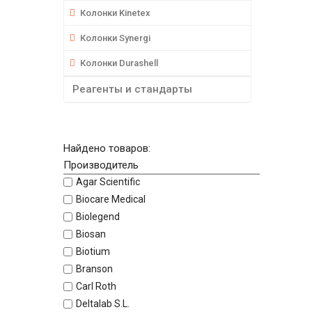
Колонки Kinetex
Колонки Synergi
Колонки Durashell
Реагенты и стандарты
Найдено товаров:
Производитель
Agar Scientific
Biocare Medical
Biolegend
Biosan
Biotium
Branson
Carl Roth
Deltalab S.L.