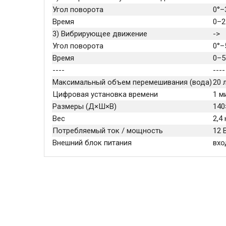
Угол поворота
0°–
Время
0–2
3) Вибрирующее движение
->
Угол поворота
0°–
Время
0–5
----
----
Максимальный объем перемешивания (вода)
20 
Цифровая установка времени
1 м
Размеры (Д×Ш×В)
140
Вес
2,4 
Потребляемый ток / мощность
12 
Внешний блок питания
вхо