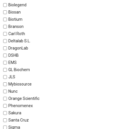
Biolegend
Biosan
Biotium
Branson
Carl Roth
Deltalab S.L.
DragonLab
DSHB
EMS
GL Biochem
JLS
Mybiosource
Nunc
Orange Scientific
Phenomenex
Sakura
Santa Cruz
Sigma