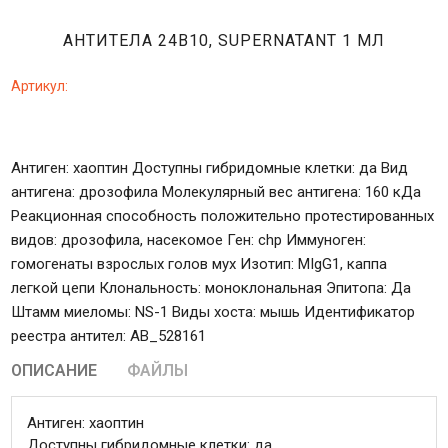
АНТИТЕЛА 24B10, SUPERNATANT 1 МЛ
Артикул:
Антиген: хаоптин Доступны гибридомные клетки: да Вид
антигена: дрозофила Молекулярный вес антигена: 160 кДа
Реакционная способность положительно протестированных
видов: дрозофила, насекомое Ген: chp Иммуноген:
гомогенаты взрослых голов мух Изотип: MIgG1, каппа
легкой цепи Клональность: моноклональная Эпитопа: Да
Штамм миеломы: NS-1 Виды хоста: мышь Идентификатор
реестра антител: AB_528161
ОПИСАНИЕ
ФАЙЛЫ
Антиген: хаоптин
Доступны гибридомные клетки: да