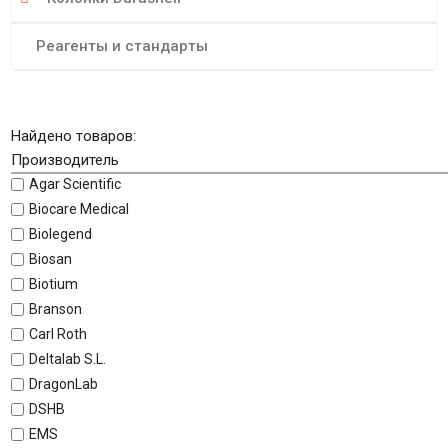
Реагенты и стандарты
Найдено товаров:
Производитель
Agar Scientific
Biocare Medical
Biolegend
Biosan
Biotium
Branson
Carl Roth
Deltalab S.L.
DragonLab
DSHB
EMS